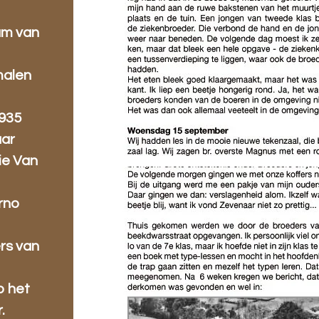
am van
malen
935
aar
lie Van
Arno
rs van
p het
.