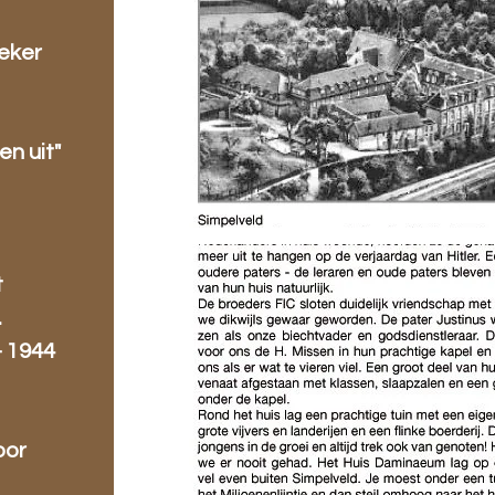
eker
en uit"
t
.
- 1944
oor