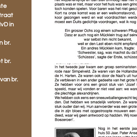
ste
traat
IvD in
n br.
 br.
van br.