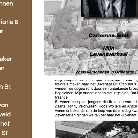
innen
iatie 6
ar
eeker
en
n Br.
van
veld
 het
 St