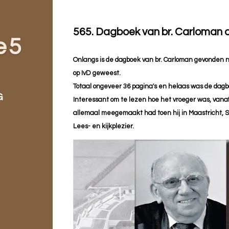
565. Dagboek van br. Carloman d
e 5
Onlangs is de dagboek van br. Carloman gevonden na
op IvD geweest.
Totaal ongeveer 36 pagina's en helaas was de dagb
G
Interessant om te lezen hoe het vroeger was, vanaf
allemaal meegemaakt had toen hij in Maastricht, 
Lees- en kijkplezier.