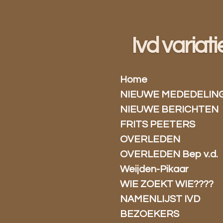
Ga
direct
naar
Ivd variati
de
hoofdinhoud
Home
NIEUWE MEDEDELIN
NIEUWE BERICHTEN
FRITS PEETERS
OVERLEDEN
OVERLEDEN Bep v.d.
Weijden-Pikaar
WIE ZOEKT WIE????
NAMENLIJST IVD
BEZOEKERS