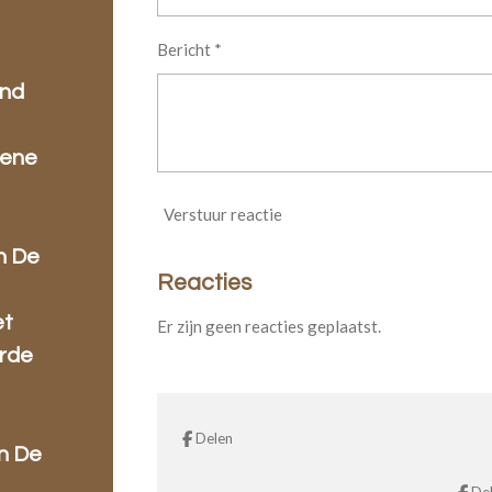
Bericht *
end
Rene
Verstuur reactie
n De
Reacties
et
Er zijn geen reacties geplaatst.
erde
Delen
in De
De