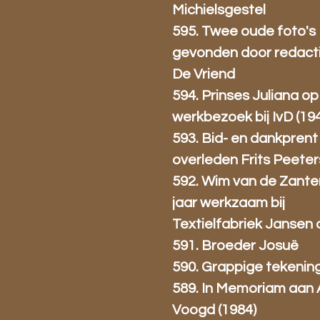
Michielsgestel
595. Twee oude foto's
gevonden door redact
De Vriend
594. Prinses Juliana op
werkbezoek bij IvD (19
593. Bid- en dankprent
overleden Frits Peeter
592. Wim van de Zante
jaar werkzaam bij
Textielfabriek Jansen 
591. Broeder Josuë
590. Grappige tekening
589. In Memoriam aan 
Voogd (1984)