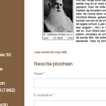
Lees verder bij map 666.
ie 30
Reactie plaatsen
de
Naam *
van
 (1992)
E-mailadres *
.
 van