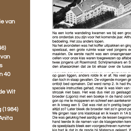
ie van
46)
 van
s
n 40
de Wit
 (1984)
Anita