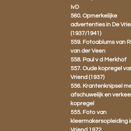
IvD
560. Opmerkelijke
advertenties in De Vri
(1937/1941)
559. Fotoablums van 
van der Veen
558. Paul v d Merkhof
557. Oude kopregel va
Vriend (1937)
556. Krantenknipsel m
afschuwelijk en verke
kopregel
555. Foto van
kleermakersopleiding 
Vriend 1972