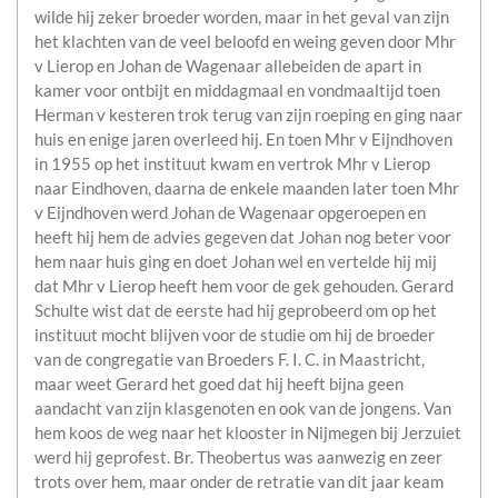
wilde hij zeker broeder worden, maar in het geval van zijn
het klachten van de veel beloofd en weing geven door Mhr
v Lierop en Johan de Wagenaar allebeiden de apart in
kamer voor ontbijt en middagmaal en vondmaaltijd toen
Herman v kesteren trok terug van zijn roeping en ging naar
huis en enige jaren overleed hij. En toen Mhr v Eijndhoven
in 1955 op het instituut kwam en vertrok Mhr v Lierop
naar Eindhoven, daarna de enkele maanden later toen Mhr
v Eijndhoven werd Johan de Wagenaar opgeroepen en
heeft hij hem de advies gegeven dat Johan nog beter voor
hem naar huis ging en doet Johan wel en vertelde hij mij
dat Mhr v Lierop heeft hem voor de gek gehouden. Gerard
Schulte wist dat de eerste had hij geprobeerd om op het
instituut mocht blijven voor de studie om hij de broeder
van de congregatie van Broeders F. I. C. in Maastricht,
maar weet Gerard het goed dat hij heeft bijna geen
aandacht van zijn klasgenoten en ook van de jongens. Van
hem koos de weg naar het klooster in Nijmegen bij Jerzuiet
werd hij geprofest. Br. Theobertus was aanwezig en zeer
trots over hem, maar onder de retratie van dit jaar keam