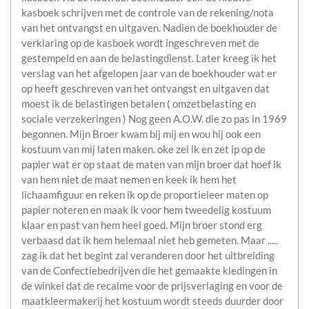
kasboek schrijven met de controle van de rekening/nota
van het ontvangst en uitgaven. Nadien de boekhouder de
verklaring op de kasboek wordt ingeschreven met de
gestempeld en aan de belastingdienst. Later kreeg ik het
verslag van het afgelopen jaar van de boekhouder wat er
op heeft geschreven van het ontvangst en uitgaven dat
moest ik de belastingen betalen ( omzetbelasting en
sociale verzekeringen ) Nog geen A.O.W. die zo pas in 1969
begonnen. Mijn Broer kwam bij mij en wou hij ook een
kostuum van mij laten maken. oke zei ik en zet ip op de
papier wat er op staat de maten van mijn broer dat hoef ik
van hem niet de maat nemen en keek ik hem het
lichaamfiguur en reken ik op de proportieleer maten op
papier noteren en maak ik voor hem tweedelig kostuum
klaar en past van hem heel goed. Mijn broer stond erg
verbaasd dat ik hem helemaal niet heb gemeten. Maar .....
zag ik dat het begint zal veranderen door het uitbreiding
van de Confectiebedrijven die het gemaakte kledingen in
de winkel dat de recalme voor de prijsverlaging en voor de
maatkleermakerij het kostuum wordt steeds duurder door