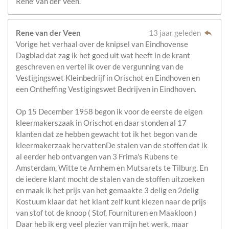
Rene' van der Veen.
Rene van der Veen
13 jaar geleden
Vorige het verhaal over de knipsel van Eindhovense
Dagblad dat zag ik het goed uit wat heeft in de krant
geschreven en vertel ik over de vergunning van de
Vestigingswet Kleinbedrijf in Orischot en Eindhoven en
een Ontheffing Vestigingswet Bedrijven in Eindhoven.
Op 15 December 1958 begon ik voor de eerste de eigen
kleermakerszaak in Orischot en daar stonden al 17
klanten dat ze hebben gewacht tot ik het begon van de
kleermakerzaak hervattenDe stalen van de stoffen dat ik
al eerder heb ontvangen van 3 Frima's Rubens te
Amsterdam, Witte te Arnhem en Mutsarets te Tilburg. En
de iedere klant mocht de stalen van de stoffen uitzoeken
en maak ik het prijs van het gemaakte 3 delig en 2delig
Kostuum klaar dat het klant zelf kunt kiezen naar de prijs
van stof tot de knoop ( Stof, Fournituren en Maakloon )
Daar heb ik erg veel plezier van mijn het werk, maar