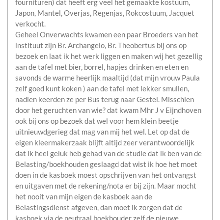
fournituren) dat heeft erg veel het gemaakte kostuum,
Japon, Mantel, Overjas, Regenjas, Rokcostuum, Jacquet
verkocht.
Geheel Onverwachts kwamen een paar Broeders van het
instituut zijn Br. Archangelo, Br. Theobertus bij ons op
bezoek en laat ik het werk liggen en maken wij het gezellig
aan de tafel met bier, borrel, hapjes drinken en eten en
savonds de warme heerlijk maaltijd (dat mijn vrouw Paula
zelf goed kunt koken ) aan de tafel met lekker smullen,
nadien keerden ze per Bus terug naar Gestel. Misschien
door het geruchten van wie? dat kwam Mhr J v Eijndhoven
ook bij ons op bezoek dat wel voor hem klein beetje
uitnieuwdgerieg dat mag van mij het wel. Let op dat de
eigen kleermakerzaak blijft altijd zeer verantwoordelijk
dat ik heel geluk heb gehad van de studie dat ik ben van de
Belasting/boekhouden geslaagd dat wist ik hoe het moet
doen in de kasboek moest opschrijven van het ontvangst
en uitgaven met de rekening/nota er bij zijn. Maar mocht
het nooit van mijn eigen de kasboek aan de
Belastingsdienst afgeven, dan moet ik zorgen dat de
kasboek via de neutraal boekhouder zelf de nieuwe