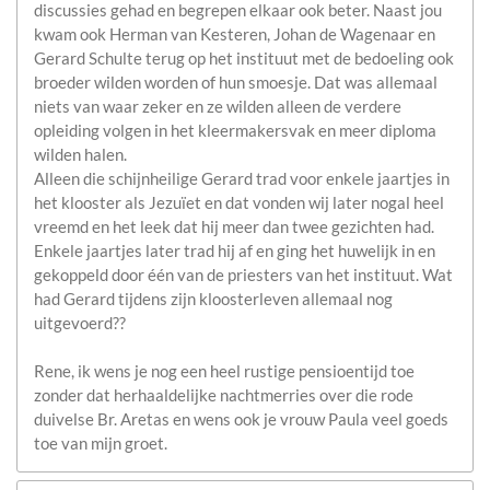
discussies gehad en begrepen elkaar ook beter. Naast jou
kwam ook Herman van Kesteren, Johan de Wagenaar en
Gerard Schulte terug op het instituut met de bedoeling ook
broeder wilden worden of hun smoesje. Dat was allemaal
niets van waar zeker en ze wilden alleen de verdere
opleiding volgen in het kleermakersvak en meer diploma
wilden halen.
Alleen die schijnheilige Gerard trad voor enkele jaartjes in
het klooster als Jezuïet en dat vonden wij later nogal heel
vreemd en het leek dat hij meer dan twee gezichten had.
Enkele jaartjes later trad hij af en ging het huwelijk in en
gekoppeld door één van de priesters van het instituut. Wat
had Gerard tijdens zijn kloosterleven allemaal nog
uitgevoerd??
Rene, ik wens je nog een heel rustige pensioentijd toe
zonder dat herhaaldelijke nachtmerries over die rode
duivelse Br. Aretas en wens ook je vrouw Paula veel goeds
toe van mijn groet.