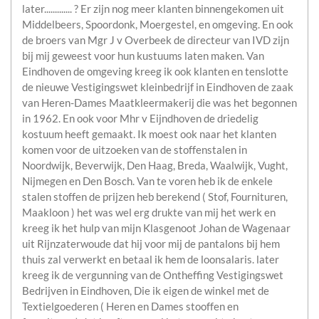
later............. ? Er zijn nog meer klanten binnengekomen uit
Middelbeers, Spoordonk, Moergestel, en omgeving. En ook
de broers van Mgr J v Overbeek de directeur van IVD zijn
bij mij geweest voor hun kustuums laten maken. Van
Eindhoven de omgeving kreeg ik ook klanten en tenslotte
de nieuwe Vestigingswet kleinbedrijf in Eindhoven de zaak
van Heren-Dames Maatkleermakerij die was het begonnen
in 1962. En ook voor Mhr v Eijndhoven de driedelig
kostuum heeft gemaakt. Ik moest ook naar het klanten
komen voor de uitzoeken van de stoffenstalen in
Noordwijk, Beverwijk, Den Haag, Breda, Waalwijk, Vught,
Nijmegen en Den Bosch. Van te voren heb ik de enkele
stalen stoffen de prijzen heb berekend ( Stof, Fournituren,
Maakloon ) het was wel erg drukte van mij het werk en
kreeg ik het hulp van mijn Klasgenoot Johan de Wagenaar
uit Rijnzaterwoude dat hij voor mij de pantalons bij hem
thuis zal verwerkt en betaal ik hem de loonsalaris. later
kreeg ik de vergunning van de Ontheffing Vestigingswet
Bedrijven in Eindhoven, Die ik eigen de winkel met de
Textielgoederen ( Heren en Dames stooffen en