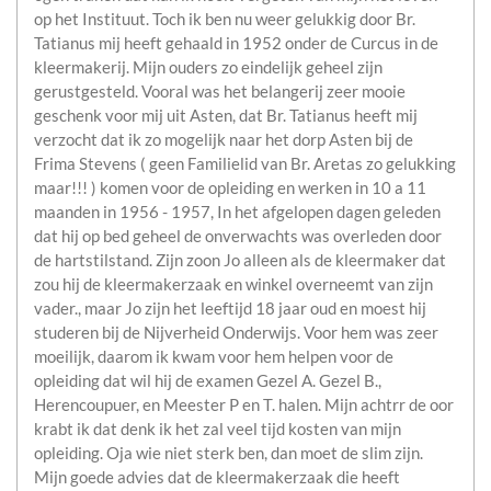
op het Instituut. Toch ik ben nu weer gelukkig door Br.
Tatianus mij heeft gehaald in 1952 onder de Curcus in de
kleermakerij. Mijn ouders zo eindelijk geheel zijn
gerustgesteld. Vooral was het belangerij zeer mooie
geschenk voor mij uit Asten, dat Br. Tatianus heeft mij
verzocht dat ik zo mogelijk naar het dorp Asten bij de
Frima Stevens ( geen Familielid van Br. Aretas zo gelukking
maar!!! ) komen voor de opleiding en werken in 10 a 11
maanden in 1956 - 1957, In het afgelopen dagen geleden
dat hij op bed geheel de onverwachts was overleden door
de hartstilstand. Zijn zoon Jo alleen als de kleermaker dat
zou hij de kleermakerzaak en winkel overneemt van zijn
vader., maar Jo zijn het leeftijd 18 jaar oud en moest hij
studeren bij de Nijverheid Onderwijs. Voor hem was zeer
moeilijk, daarom ik kwam voor hem helpen voor de
opleiding dat wil hij de examen Gezel A. Gezel B.,
Herencoupuer, en Meester P en T. halen. Mijn achtrr de oor
krabt ik dat denk ik het zal veel tijd kosten van mijn
opleiding. Oja wie niet sterk ben, dan moet de slim zijn.
Mijn goede advies dat de kleermakerzaak die heeft