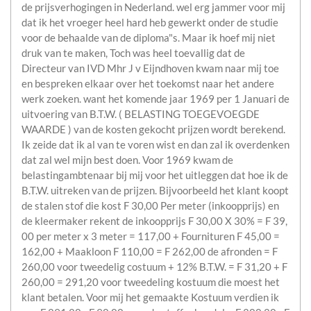
de prijsverhogingen in Nederland. wel erg jammer voor mij
dat ik het vroeger heel hard heb gewerkt onder de studie
voor de behaalde van de diploma"s. Maar ik hoef mij niet
druk van te maken, Toch was heel toevallig dat de
Directeur van IVD Mhr J v Eijndhoven kwam naar mij toe
en bespreken elkaar over het toekomst naar het andere
werk zoeken. want het komende jaar 1969 per 1 Januari de
uitvoering van B.T.W. ( BELASTING TOEGEVOEGDE
WAARDE ) van de kosten gekocht prijzen wordt berekend.
Ik zeide dat ik al van te voren wist en dan zal ik overdenken
dat zal wel mijn best doen. Voor 1969 kwam de
belastingambtenaar bij mij voor het uitleggen dat hoe ik de
B.T.W. uitreken van de prijzen. Bijvoorbeeld het klant koopt
de stalen stof die kost F 30,00 Per meter (inkoopprijs) en
de kleermaker rekent de inkoopprijs F 30,00 X 30% = F 39,
00 per meter x 3 meter = 117,00 + Fournituren F 45,00 =
162,00 + Maakloon F 110,00 = F 262,00 de afronden = F
260,00 voor tweedelig costuum + 12% B.T.W. = F 31,20 + F
260,00 = 291,20 voor tweedeling kostuum die moest het
klant betalen. Voor mij het gemaakte Kostuum verdien ik