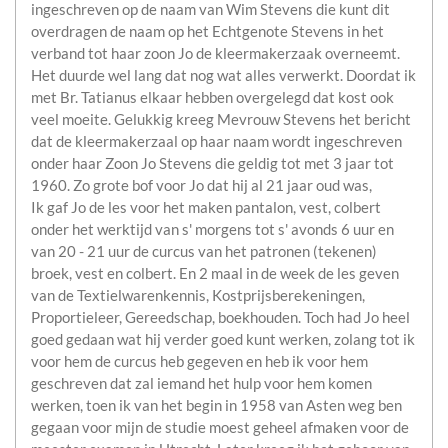
ingeschreven op de naam van Wim Stevens die kunt dit
overdragen de naam op het Echtgenote Stevens in het
verband tot haar zoon Jo de kleermakerzaak overneemt.
Het duurde wel lang dat nog wat alles verwerkt. Doordat ik
met Br. Tatianus elkaar hebben overgelegd dat kost ook
veel moeite. Gelukkig kreeg Mevrouw Stevens het bericht
dat de kleermakerzaal op haar naam wordt ingeschreven
onder haar Zoon Jo Stevens die geldig tot met 3 jaar tot
1960. Zo grote bof voor Jo dat hij al 21 jaar oud was,
Ik gaf Jo de les voor het maken pantalon, vest, colbert
onder het werktijd van s' morgens tot s' avonds 6 uur en
van 20 - 21 uur de curcus van het patronen (tekenen)
broek, vest en colbert. En 2 maal in de week de les geven
van de Textielwarenkennis, Kostprijsberekeningen,
Proportieleer, Gereedschap, boekhouden. Toch had Jo heel
goed gedaan wat hij verder goed kunt werken, zolang tot ik
voor hem de curcus heb gegeven en heb ik voor hem
geschreven dat zal iemand het hulp voor hem komen
werken, toen ik van het begin in 1958 van Asten weg ben
gegaan voor mijn de studie moest geheel afmaken voor de