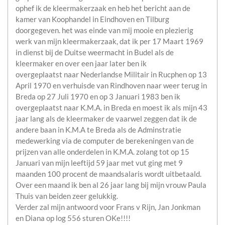
ophef ik de kleermakerzaak en heb het bericht aan de
kamer van Koophandel in Eindhoven en Tilburg
doorgegeven. het was einde van mij mooie en plezierig
werk van mijn kleermakerzaak, dat ik per 17 Maart 1969
in dienst bij de Duitse weermacht in Budel als de
kleermaker en over een jaar later ben ik
overgeplaatst naar Nederlandse Militair in Rucphen op 13
April 1970 en verhuisde van Rindhoven naar weer terug in
Breda op 27 Juli 1970 en op 3 Januari 1983 ben ik
overgeplaatst naar K.M.A. in Breda en moest ik als mijn 43
jaar lang als de kleermaker de vaarwel zeggen dat ik de
andere baan in K.M.A te Breda als de Adminstratie
medewerking via de computer de berekeningen van de
prijzen van alle onderdelen in K.M.A. zolang tot op 15
Januari van mijn leeftijd 59 jaar met vut ging met 9
maanden 100 procent de maandsalaris wordt uitbetaald.
Over een maand ik ben al 26 jaar lang bij mijn vrouw Paula
Thuis van beiden zeer gelukkig.
Verder zal mijn antwoord voor Frans v Rijn, Jan Jonkman
en Diana op log 556 sturen OKe!!!!