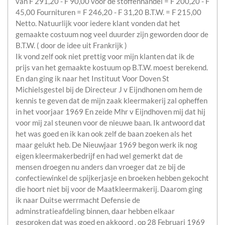
van F 291,20 - F 90,00 voor de stoffenhandel = F 200,20 - F
45,00 Fournituren = F 246,20 - F 31,20 B.T.W. = F 215,00
Netto. Natuurlijk voor iedere klant vonden dat het
gemaakte costuum nog veel duurder zijn geworden door de
B.T.W. ( door de idee uit Frankrijk )
Ik vond zelf ook niet prettig voor mijn klanten dat ik de
prijs van het gemaakte kostuum op B.T.W. moest berekend.
En dan ging ik naar het Instituut Voor Doven St
Michielsgestel bij de Directeur J v Eijndhonen om hem de
kennis te geven dat de mijn zaak kleermakerij zal opheffen
in het voorjaar 1969 En zeide Mhr v Eijndhoven mij dat hij
voor mij zal steunen voor de nieuwe baan. Ik antwoord dat
het was goed en ik kan ook zelf de baan zoeken als het
maar gelukt heb. De Nieuwjaar 1969 begon werk ik nog
eigen kleermakerbedrijf en had wel gemerkt dat de
mensen droegen nu anders dan vroeger dat ze bij de
confectiewinkel de spijkerjasje en broeken hebben gekocht
die hoort niet bij voor de Maatkleermakerij. Daarom ging
ik naar Duitse werrmacht Defensie de
adminstratieafdeling binnen, daar hebben elkaar
gesproken dat was goed en akkoord . op 28 Februari 1969