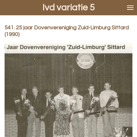
Ivd variatie 5
Ga
direct
naar
de
541. 25 jaar Dovenvereniging Zuid-Limburg Sittard
hoofdinhoud
(1990)