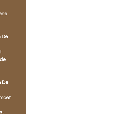
ene
n De
t
rde
n De
tmoet
3-