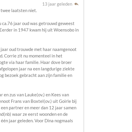
13 jaar geleden
 twee laatsten niet.
u ca.76 jaar oud was getrouwd geweest
 Eerder in 1947 kwam hij uit Woensobo in
77 jaar oud trouwde met haar naamgenoot
d. Corrie zit nu momenteel in het
ogte via haar familie. Haar dove broer
fgelopen jaar na een langdurige ziekte
og bezoek gebracht aan zijn familie en
ar en zus van Lauke(ov.) en Kees van
ot Frans van Boxtel(ov.) uit Goirle bij
na een partner en meer dan 12 jaar samen
nd(nb) waar ze eerst woonden en de
f één jaar geleden. Voor Dina nogmaals