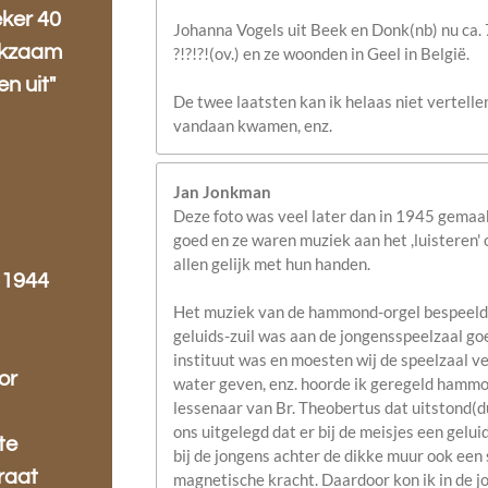
ker 40
Johanna Vogels uit Beek en Donk(nb) nu ca.
erkzaam
?!?!?!(ov.) en ze woonden in Geel in België.
en uit"
De twee laatsten kan ik helaas niet vertelle
vandaan kwamen, enz.
Jan Jonkman
Deze foto was veel later dan in 1945 gemaak
goed en ze waren muziek aan het ,luisteren
allen gelijk met hun handen.
- 1944
Het muziek van de hammond-orgel bespeeld d
geluids-zuil was aan de jongensspeelzaal goed
instituut was en moesten wij de speelzaal v
or
water geven, enz. hoorde ik geregeld hammo
lessenaar van Br. Theobertus dat uitstond(d
ons uitgelegd dat er bij de meisjes een gelu
te
bij de jongens achter de dikke muur ook een 
raat
magnetische kracht. Daardoor kon ik in de j