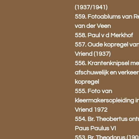
(1937/1941)
559. Fotoablums van R
van der Veen
558. Paul v d Merkhof
557. Oude kopregel va
Vriend (1937)
556. Krantenknipsel me
afschuwelijk en verkee
kopregel
555. Foto van
kleermakersopleiding i
Vriend 1972
554. Br. Theobertus on
Paus Paulus VI
553. Br. Theodorus (190