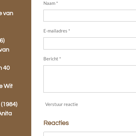
Naam *
e van
E-mailadres *
6)
 van
Bericht *
n 40
e Wit
 (1984)
Verstuur reactie
Anita
Reacties