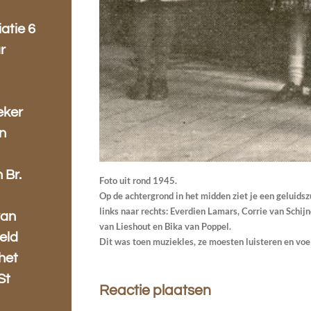
atie 6
r
eker
en
 Br.
Foto uit rond 1945.
Op de achtergrond in het midden ziet je een geluids
links naar rechts: Everdien Lamars, Corrie van Schij
van
van Lieshout en Bika van Poppel.
eld
Dit was toen muziekles, ze moesten luisteren en voe
het
St
Reactie plaatsen