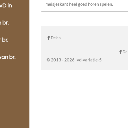
meisjeskant heel goed horen spelen.
vD in
 br.
Delen
 br.
De
van br.
© 2013 - 2026 Ivd-variatie-5