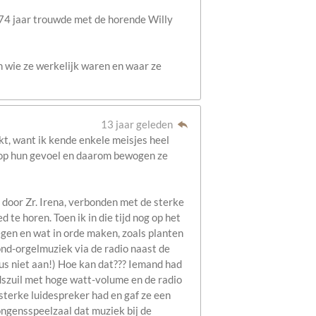
 74 jaar trouwde met de horende Willy
n wie ze werkelijk waren en waar ze
13 jaar geleden
t, want ik kende enkele meisjes heel
' op hun gevoel en daarom bewogen ze
oor Zr. Irena, verbonden met de sterke
 te horen. Toen ik in die tijd nog op het
egen en wat in orde maken, zoals planten
nd-orgelmuziek via de radio naast de
us niet aan!) Hoe kan dat??? Iemand had
idszuil met hoge watt-volume en de radio
sterke luidespreker had en gaf ze een
ongensspeelzaal dat muziek bij de