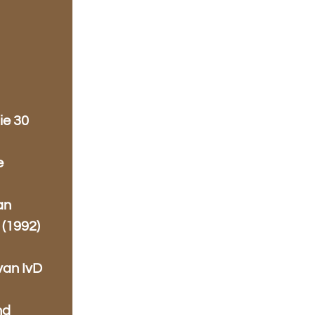
ie 30
e
an
 (1992)
van IvD
nd