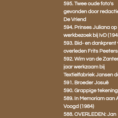
595. Twee oude foto's
gevonden door redacti
De Vriend
594. Prinses Juliana op
werkbezoek bij IvD (194
593. Bid- en dankprent
overleden Frits Peeters
592. Wim van de Zante
jaar werkzaam bij
Textielfabriek Jansen d
591. Broeder Josuë
590. Grappige tekening
589. In Memoriam aan 
Voogd (1984)
588. OVERLEDEN: Jan