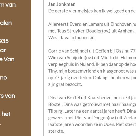
Jan Jonkman
am van
De eerste vier meisjes ken ik wel goed en de
alen
Allereerst Everdien Lamars uit Eindhoven n
met Teus Struyker-Boudier(ov.) uit Arnhem.
West Java in Indonesië.
935
aar
Corrie van Schijndel uit Geffen bij Oss nu 
Wim van Schijndel(ov.) uit Mierlo bij Helmon
ie Van
verpleeghuis in Nuland. Ik ben daar op de ho
Tiny, mijn boezemvriend en klasgenoot was a
op 77-jarig overleden. Onlangs hebben wij n
rno
zijn graf bezocht.
s van
Dina van Boxtel uit Kaatsheuvel nu ca.74 ja
Boxtel. Dina was getrouwd met haar naamgeno
Tilburg. Later na een aantal jaren heeft Di
 het
geweest met Piet van Dongen(ov.) uit Zeela
.
laatste jaren woonden ze in Uden. Piet stier
sterkte.