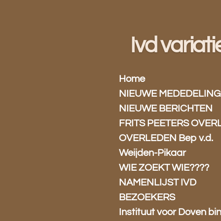
Ga
direct
naar
Ivd variati
de
hoofdinhoud
Home
NIEUWE MEDEDELING
NIEUWE BERICHTEN
FRITS PEETERS OVER
OVERLEDEN Bep v.d.
Weijden-Pikaar
WIE ZOEKT WIE????
NAMENLIJST IVD
BEZOEKERS
Instituut voor Doven bi