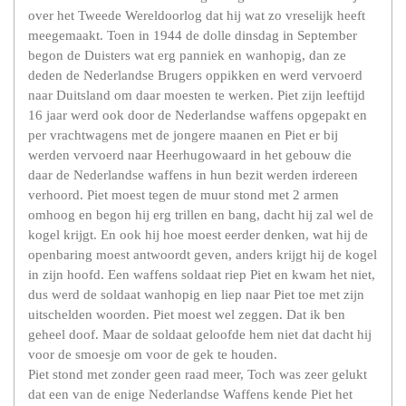
over het Tweede Wereldoorlog dat hij wat zo vreselijk heeft
meegemaakt. Toen in 1944 de dolle dinsdag in September
begon de Duisters wat erg panniek en wanhopig, dan ze
deden de Nederlandse Brugers oppikken en werd vervoerd
naar Duitsland om daar moesten te werken. Piet zijn leeftijd
16 jaar werd ook door de Nederlandse waffens opgepakt en
per vrachtwagens met de jongere maanen en Piet er bij
werden vervoerd naar Heerhugowaard in het gebouw die
daar de Nederlandse waffens in hun bezit werden irdereen
verhoord. Piet moest tegen de muur stond met 2 armen
omhoog en begon hij erg trillen en bang, dacht hij zal wel de
kogel krijgt. En ook hij hoe moest eerder denken, wat hij de
openbaring moest antwoordt geven, anders krijgt hij de kogel
in zijn hoofd. Een waffens soldaat riep Piet en kwam het niet,
dus werd de soldaat wanhopig en liep naar Piet toe met zijn
uitschelden woorden. Piet moest wel zeggen. Dat ik ben
geheel doof. Maar de soldaat geloofde hem niet dat dacht hij
voor de smoesje om voor de gek te houden.
Piet stond met zonder geen raad meer, Toch was zeer gelukt
dat een van de enige Nederlandse Waffens kende Piet het