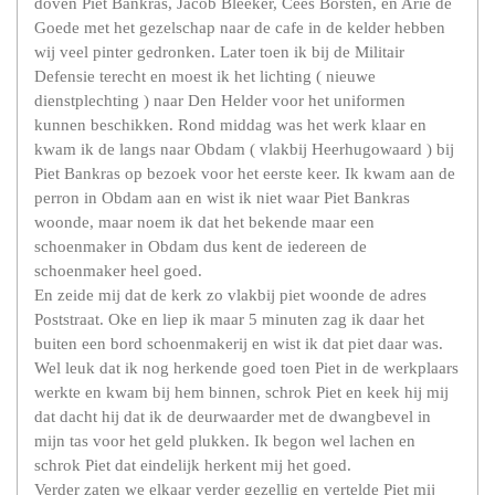
doven Piet Bankras, Jacob Bleeker, Cees Borsten, en Arie de
Goede met het gezelschap naar de cafe in de kelder hebben
wij veel pinter gedronken. Later toen ik bij de Militair
Defensie terecht en moest ik het lichting ( nieuwe
dienstplechting ) naar Den Helder voor het uniformen
kunnen beschikken. Rond middag was het werk klaar en
kwam ik de langs naar Obdam ( vlakbij Heerhugowaard ) bij
Piet Bankras op bezoek voor het eerste keer. Ik kwam aan de
perron in Obdam aan en wist ik niet waar Piet Bankras
woonde, maar noem ik dat het bekende maar een
schoenmaker in Obdam dus kent de iedereen de
schoenmaker heel goed.
En zeide mij dat de kerk zo vlakbij piet woonde de adres
Poststraat. Oke en liep ik maar 5 minuten zag ik daar het
buiten een bord schoenmakerij en wist ik dat piet daar was.
Wel leuk dat ik nog herkende goed toen Piet in de werkplaars
werkte en kwam bij hem binnen, schrok Piet en keek hij mij
dat dacht hij dat ik de deurwaarder met de dwangbevel in
mijn tas voor het geld plukken. Ik begon wel lachen en
schrok Piet dat eindelijk herkent mij het goed.
Verder zaten we elkaar verder gezellig en vertelde Piet mij