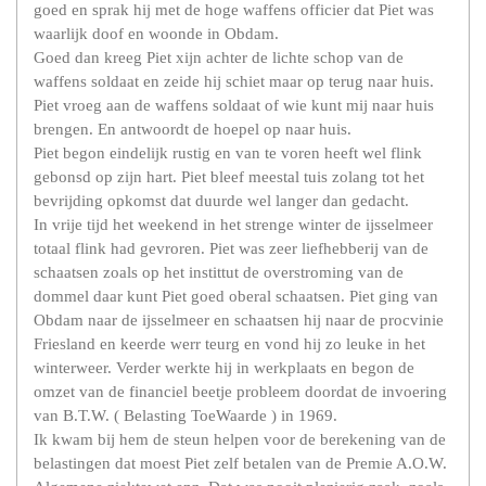
goed en sprak hij met de hoge waffens officier dat Piet was
waarlijk doof en woonde in Obdam.
Goed dan kreeg Piet xijn achter de lichte schop van de
waffens soldaat en zeide hij schiet maar op terug naar huis.
Piet vroeg aan de waffens soldaat of wie kunt mij naar huis
brengen. En antwoordt de hoepel op naar huis.
Piet begon eindelijk rustig en van te voren heeft wel flink
gebonsd op zijn hart. Piet bleef meestal tuis zolang tot het
bevrijding opkomst dat duurde wel langer dan gedacht.
In vrije tijd het weekend in het strenge winter de ijsselmeer
totaal flink had gevroren. Piet was zeer liefhebberij van de
schaatsen zoals op het instittut de overstroming van de
dommel daar kunt Piet goed oberal schaatsen. Piet ging van
Obdam naar de ijsselmeer en schaatsen hij naar de procvinie
Friesland en keerde werr teurg en vond hij zo leuke in het
winterweer. Verder werkte hij in werkplaats en begon de
omzet van de financiel beetje probleem doordat de invoering
van B.T.W. ( Belasting ToeWaarde ) in 1969.
Ik kwam bij hem de steun helpen voor de berekening van de
belastingen dat moest Piet zelf betalen van de Premie A.O.W.