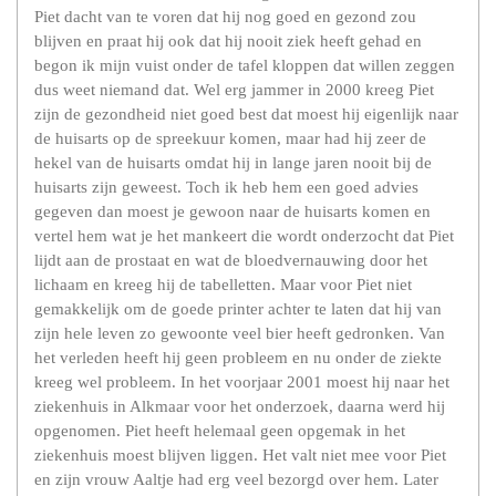
Piet dacht van te voren dat hij nog goed en gezond zou
blijven en praat hij ook dat hij nooit ziek heeft gehad en
begon ik mijn vuist onder de tafel kloppen dat willen zeggen
dus weet niemand dat. Wel erg jammer in 2000 kreeg Piet
zijn de gezondheid niet goed best dat moest hij eigenlijk naar
de huisarts op de spreekuur komen, maar had hij zeer de
hekel van de huisarts omdat hij in lange jaren nooit bij de
huisarts zijn geweest. Toch ik heb hem een goed advies
gegeven dan moest je gewoon naar de huisarts komen en
vertel hem wat je het mankeert die wordt onderzocht dat Piet
lijdt aan de prostaat en wat de bloedvernauwing door het
lichaam en kreeg hij de tabelletten. Maar voor Piet niet
gemakkelijk om de goede printer achter te laten dat hij van
zijn hele leven zo gewoonte veel bier heeft gedronken. Van
het verleden heeft hij geen probleem en nu onder de ziekte
kreeg wel probleem. In het voorjaar 2001 moest hij naar het
ziekenhuis in Alkmaar voor het onderzoek, daarna werd hij
opgenomen. Piet heeft helemaal geen opgemak in het
ziekenhuis moest blijven liggen. Het valt niet mee voor Piet
en zijn vrouw Aaltje had erg veel bezorgd over hem. Later