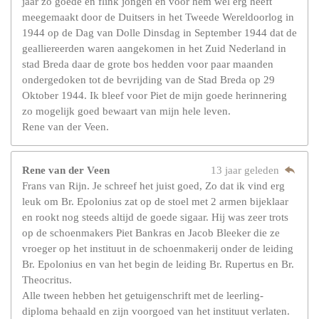
jaar zo goede en flink jongen en voor hem wel erg heeft
meegemaakt door de Duitsers in het Tweede Wereldoorlog in
1944 op de Dag van Dolle Dinsdag in September 1944 dat de
gealliereerden waren aangekomen in het Zuid Nederland in
stad Breda daar de grote bos hedden voor paar maanden
ondergedoken tot de bevrijding van de Stad Breda op 29
Oktober 1944. Ik bleef voor Piet de mijn goede herinnering
zo mogelijk goed bewaart van mijn hele leven.
Rene van der Veen.
Rene van der Veen
13 jaar geleden
Frans van Rijn. Je schreef het juist goed, Zo dat ik vind erg
leuk om Br. Epolonius zat op de stoel met 2 armen bijeklaar
en rookt nog steeds altijd de goede sigaar. Hij was zeer trots
op de schoenmakers Piet Bankras en Jacob Bleeker die ze
vroeger op het instituut in de schoenmakerij onder de leiding
Br. Epolonius en van het begin de leiding Br. Rupertus en Br.
Theocritus.
Alle tween hebben het getuigenschrift met de leerling-
diploma behaald en zijn voorgoed van het instituut verlaten.