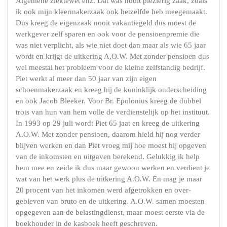
Algemene ziektewet enz. Dat was nooit plezierig zaak, zoals
ik ook mijn kleermakerzaak ook hetzelfde heb meegemaakt.
Dus kreeg de eigenzaak nooit vakantiegeld dus moest de
werkgever zelf sparen en ook voor de pensioenpremie die
was niet verplicht, als wie niet doet dan maar als wie 65 jaar
wordt en krijgt de uitkering A,O.W. Met zonder pensioen dus
wel meestal het probleem voor de kleine zelfstandig bedrijf.
Piet werkt al meer dan 50 jaar van zijn eigen
schoenmakerzaak en kreeg hij de koninklijk onderscheiding
en ook Jacob Bleeker. Voor Br. Epolonius kreeg de dubbel
trots van hun van hem volle de verdienstelijk op het instituut.
In 1993 op 29 juli wordt Piet 65 jaat en kreeg de uitkering
A.O.W. Met zonder pensioen, daarom hield hij nog verder
blijven werken en dan Piet vroeg mij hoe moest hij opgeven
van de inkomsten en uitgaven berekend. Gelukkig ik help
hem mee en zeide ik dus maar gewoon werken en verdient je
wat van het werk plus de uitkering A.O.W. En mag je maar
20 procent van het inkomen werd afgetrokken en over-
gebleven van bruto en de uitkering. A.O.W. samen moesten
opgegeven aan de belastingdienst, maar moest eerste via de
boekhouder in de kasboek heeft geschreven.