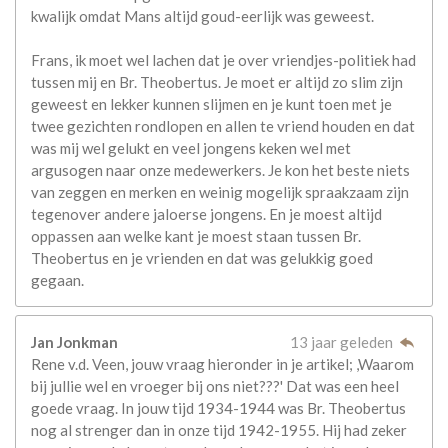
kwalijk omdat Mans altijd goud-eerlijk was geweest.
Frans, ik moet wel lachen dat je over vriendjes-politiek had
tussen mij en Br. Theobertus. Je moet er altijd zo slim zijn
geweest en lekker kunnen slijmen en je kunt toen met je
twee gezichten rondlopen en allen te vriend houden en dat
was mij wel gelukt en veel jongens keken wel met
argusogen naar onze medewerkers. Je kon het beste niets
van zeggen en merken en weinig mogelijk spraakzaam zijn
tegenover andere jaloerse jongens. En je moest altijd
oppassen aan welke kant je moest staan tussen Br.
Theobertus en je vrienden en dat was gelukkig goed
gegaan.
Jan Jonkman
13 jaar geleden
Rene v.d. Veen, jouw vraag hieronder in je artikel; ,Waarom
bij jullie wel en vroeger bij ons niet???' Dat was een heel
goede vraag. In jouw tijd 1934-1944 was Br. Theobertus
nog al strenger dan in onze tijd 1942-1955. Hij had zeker