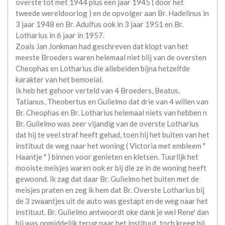
overste tot met 1944 plus een jaar 1945 ( door het
tweede wereldoorlog ) en de opvolger aan Br. Hadelinus in
3 jaar 1948 en Br. Adulfus ook in 3 jaar 1951 en Br.
Lotharius in 6 jaar in 1957.
Zoals Jan Jonkman had geschreven dat klopt van het
meeste Broeders waren helemaal niet blij van de oversten
Cheophas en Lotharius die allebeiden bijna hetzelfde
karakter van het bemoeial.
Ik heb het gehoor verteld van 4 Broeders, Beatus,
Tatianus, Theobertus en Gulielmo dat drie van 4 willen van
Br. Cheophas en Br. Lotharius helemaal niets van hebben n
Br. Gulielmo was zeer vijandig van de overste Lotharius
dat hij te veel straf heeft gehad, toen hij het buiten van het
instituut de weg naar het woning ( Victoria met embleem "
Haantje " ) binnen voor genieten en kletsen. Tuurlijk het
mooiste meisjes waren ook er bij die ze in de woning heeft
gewoond. Ik zag dat daar Br. Gulielmo het buiten met de
meisjes praten en zeg ik hem dat Br. Overste Lotharius bij
de 3 zwaantjes uit de auto was gestapt en de weg naar het
instituut. Br. Gulielmo antwoordt oke dank je wel Rene' dan
hij was onmiddelijk terug naar het instituut, toch kreeg hij