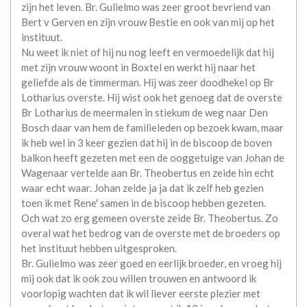
zijn het leven. Br. Gulielmo was zeer groot bevriend van
Bert v Gerven en zijn vrouw Bestie en ook van mij op het
instituut.
Nu weet ik niet of hij nu nog leeft en vermoedelijk dat hij
met zijn vrouw woont in Boxtel en werkt hij naar het
geliefde als de timmerman. Hij was zeer doodhekel op Br
Lotharius overste. Hij wist ook het genoeg dat de overste
Br Lotharius de meermalen in stiekum de weg naar Den
Bosch daar van hem de familieleden op bezoek kwam, maar
ik heb wel in 3 keer gezien dat hij in de biscoop de boven
balkon heeft gezeten met een de ooggetuige van Johan de
Wagenaar vertelde aan Br. Theobertus en zeide hin echt
waar echt waar. Johan zeide ja ja dat ik zelf heb gezien
toen ik met Rene' samen in de biscoop hebben gezeten.
Och wat zo erg gemeen overste zeide Br. Theobertus. Zo
overal wat het bedrog van de overste met de broeders op
het instituut hebben uitgesproken.
Br. Gulielmo was zeer goed en eerlijk broeder, en vroeg hij
mij ook dat ik ook zou willen trouwen en antwoord ik
voorlopig wachten dat ik wil liever eerste plezier met