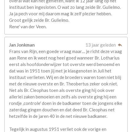
overal wat kan het genieten, want ik 12 jaar lang op het
instituut ben ingesloten. O wat zo lang zeide Br. Gulielmo.
Ja ja pech voor mij daarom mag ik zelf plezier hebben.
Groot gelijk zeide Br. Gulielmo.
Rene' van der Veen.
Jan Jonkman
13 jaar geleden
Frans van Rijn, een goede vraag maar.... je richt deze vraag
aan Rene en ik weet nog heel goed wanneer Br. Lotharius
eerst als hoofdonderwijzer tot overste werd benoemd en
dat was in 1951 toen jij met je klasgenoten in Juli het
instituut verlieten. Wij en de broeders waren toen niet blij
met de nieuwe overste en Br. Theobertus zeker ook niet.
Net als Br. Cleophas toen als overste ging hij ook over
allerlei zaken bemoeien en zelfs als overste ging hij een
rondje ,controle' doen in de badkamer toen de jongens elke
zaterdag gingen douchen en dat deed Br. Cleophas net
hetzelfde in de jaren 40 in de net nieuwe badkamer.
Tegelijk in augustus 1951 verliet ook de vorige en