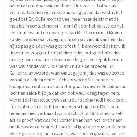
het straf dat door wie het heeft Br overste Lotharius
verteld. Ja ik heb wel enkele malen gedaan dat wist ik het
goed dat Br. Gulielmo had veel meer naar de zin met de
meisjes in contact nemen. Toen hij voor het eerste op het
instituut kwam. ( de opvolger van Br. Theocritus ) Boven
zolder de slaazaal vroeg hij mij of wat vind ik van hem dat
hij zo pas geleden was geprofest. ? Ik antwoord dat zou ik
liever niet zeggen. Br. Gulielmo zeide het geeft niks dus
maar gewoon samen elkaar overleggen en zeg ik hem dat
was wel zonde van U die bent u nu als de broeder. Br.
Gulielmo antwoordt waarom zegt je mij dat was de zonde
van mijn als de broeder? Ach antwoord ik u bent een
knappe man dat zou u het beter gaat trouwen. Br. Gulielmo
lacht en zeide hij o ja dat kan ook wel. Ik zeg tegen hem.
Van mij dat het goed was van u de roeping hedft gekregen.
Toch later aftreedt hij de broederschap. Tuurlijk ik ben
helemaal niet verbaasd want dacht ik of Br. Gulielmo zelf
als de proef wat was het verschil van hem het leven naar
het klooster of naar het toekomstig gaat trouwen. Ik vond
wel erg mooi van hem want hij was toch vrij wat hij wil van