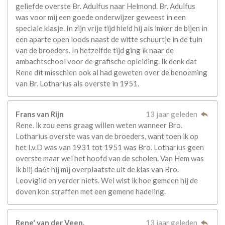
geliefde overste Br. Adulfus naar Helmond. Br. Adulfus
was voor mij een goede onderwijzer geweest in een
speciale klasje. In zijn vrije tijd hield hij als imker de bijen in
een aparte open loods naast de witte schuurtje in de tuin
van de broeders. In hetzelfde tijd ging ik naar de
ambachtschool voor de grafische opleiding. Ik denk dat
Rene dit misschien ook al had geweten over de benoeming
van Br. Lotharius als overste in 1951.
Frans van Rijn
13 jaar geleden
Rene. ik zou eens graag willen weten wanneer Bro.
Lotharius overste was van de broeders, want toen ik op
het I.v.D was van 1931 tot 1951 was Bro. Lotharius geen
overste maar wel het hoofd van de scholen. Van Hem was
ik blij da6t hij mij overplaatste uit de klas van Bro.
Leovigild en verder niets. Wel wist ik hoe gemeen hij de
doven kon straffen met een gemene hadeling.
Rene' van der Veen.
13 jaar geleden