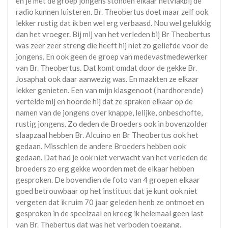
en je met de groep jongens stonden elkaar hetvlakbij de
radio kunnen luisteren. Br. Theobertus doet maar zelf ook
lekker rustig dat ik ben wel erg verbaasd. Nou wel gelukkig
dan het vroeger. Bij mij van het verleden bij Br Theobertus
was zeer zeer streng die heeft hij niet zo geliefde voor de
jongens. En ook geen de groep van medevastmedewerker
van Br. Theobertus. Dat komt omdat door de gekke Br.
Josaphat ook daar aanwezig was. En maakten ze elkaar
lekker genieten. Een van mijn klasgenoot ( hardhorende)
vertelde mij en hoorde hij dat ze spraken elkaar op de
namen van de jongens over knappe, lelijke, onbeschofte,
rustig jongens. Zo deden de Broeders ook in bovenzolder
slaapzaal hebben Br. Alcuino en Br Theobertus ook het
gedaan. Misschien de andere Broeders hebben ook
gedaan. Dat had je ook niet verwacht van het verleden de
broeders zo erg gekke woorden met de elkaar hebben
gesproken. De bovendien de foto van 4 groepen elkaar
goed betrouwbaar op het instituut dat je kunt ook niet
vergeten dat ik ruim 70 jaar geleden henb ze ontmoet en
gesproken in de speelzaal en kreeg ik helemaal geen last
van Br. Thebertus dat was het verboden toegang.