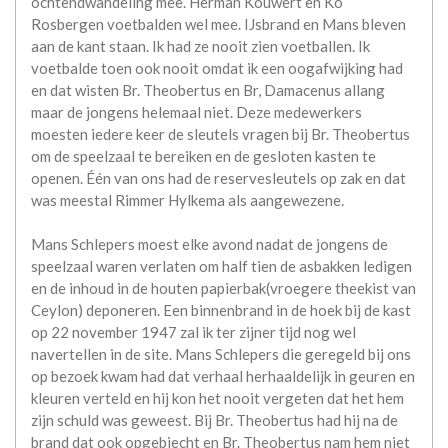
ochtendwandeling mee. Herman Kouwert en Ko
Rosbergen voetbalden wel mee. IJsbrand en Mans bleven
aan de kant staan. Ik had ze nooit zien voetballen. Ik
voetbalde toen ook nooit omdat ik een oogafwijking had
en dat wisten Br. Theobertus en Br, Damacenus allang
maar de jongens helemaal niet. Deze medewerkers
moesten iedere keer de sleutels vragen bij Br. Theobertus
om de speelzaal te bereiken en de gesloten kasten te
openen. Één van ons had de reservesleutels op zak en dat
was meestal Rimmer Hylkema als aangewezene.
Mans Schlepers moest elke avond nadat de jongens de
speelzaal waren verlaten om half tien de asbakken ledigen
en de inhoud in de houten papierbak(vroegere theekist van
Ceylon) deponeren. Een binnenbrand in de hoek bij de kast
op 22 november 1947 zal ik ter zijner tijd nog wel
navertellen in de site. Mans Schlepers die geregeld bij ons
op bezoek kwam had dat verhaal herhaaldelijk in geuren en
kleuren verteld en hij kon het nooit vergeten dat het hem
zijn schuld was geweest. Bij Br. Theobertus had hij na de
brand dat ook opgebiecht en Br. Theobertus nam hem niet