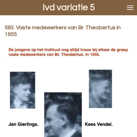
Ivd variatie 5
Ga
direct
naar
de
583. Vaste medewerkers van Br. Theobertus in
hoofdinhoud
1955