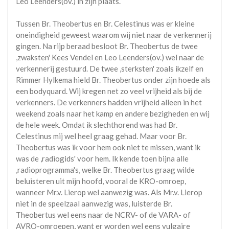
Leo Leenders(ov.) in zijn plaats.
Tussen Br. Theobertus en Br. Celestinus was er kleine
oneindigheid geweest waarom wij niet naar de verkennerij
gingen. Na rijp beraad besloot Br. Theobertus de twee
,zwaksten' Kees Vendel en Leo Leenders(ov.) wel naar de
verkennerij gestuurd. De twee ,sterksten' zoals ikzelf en
Rimmer Hylkema hield Br. Theobertus onder zijn hoede als
een bodyquard. Wij kregen net zo veel vrijheid als bij de
verkenners. De verkenners hadden vrijheid alleen in het
weekend zoals naar het kamp en andere bezigheden en wij
de hele week. Omdat ik slechthorend was had Br.
Celestinus mij wel heel graag gehad. Maar voor Br.
Theobertus was ik voor hem ook niet te missen, want ik
was de ,radiogids' voor hem. Ik kende toen bijna alle
,radioprogramma's, welke Br. Theobertus graag wilde
beluisteren uit mijn hoofd, vooral de KRO-omroep,
wanneer Mr.v. Lierop wel aanwezig was. Als Mr.v. Lierop
niet in de speelzaal aanwezig was, luisterde Br.
Theobertus wel eens naar de NCRV- of de VARA- of
AVRO-omroepen, want er worden wel eens vulgaire