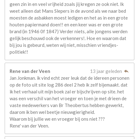
geen zin in en veel vrijheid zoals jij kregen ze ook niet. Ik
weet alleen dat Mans Slepers in de avond als we naar bed
moesten de asbakken moest ledigen en het as in een grote
houten papiermand doen!! en een keer was er een grote
brand (in 1946 0f 1847) Verder niets, alle jongens werden
gelijk beschouwd ook de verkenners!. Hoe en waarom dat
bij jou is gebeurd, weten wij niet, misschien vriendjes-
politiek!!
Rene van der Veen
13 jaar geleden
Jan Jonkman. ik vind echt zeer leuk dat de idereen personen
op de foto uit site log 286 deel 2 heb ik zelf bijemaakt. dat
ik het verhaal uit mijn boek zal er bijschrijven op site. het
was een verschil van het vroeger en toen je met drieen de
vaste medewerkers van Br Theobertus hebben gewerkt,
daarom ik ben wel beetje nieuwgierigheid.
Waarom bij jullie we en vroeger bij ons niet ???
Rene' van der Veen.