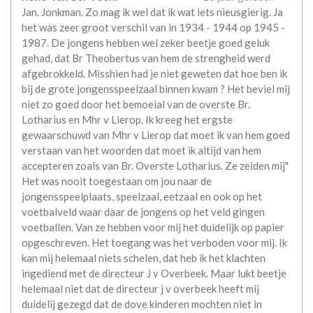
Jan. Jonkman. Zo mag ik wel dat ik wat iets nieusgierig. Ja
het was zeer groot verschil van in 1934 - 1944 op 1945 -
1987. De jongens hebben wel zeker beetje goed geluk
gehad, dat Br Theobertus van hem de strengheid werd
afgebrokkeld. Misshien had je niet geweten dat hoe ben ik
bij de grote jongensspeelzaal binnen kwam ? Het beviel mij
niet zo goed door het bemoeial van de overste Br.
Lotharius en Mhr v Lierop. Ik kreeg het ergste
gewaarschuwd van Mhr v Lierop dat moet ik van hem goed
verstaan van het woorden dat moet ik altijd van hem
accepteren zoals van Br. Overste Lotharius. Ze zeiden mij"
Het was nooit toegestaan om jou naar de
jongensspeelplaats, speelzaal, eetzaal en ook op het
voetbalveld waar daar de jongens op het veld gingen
voetballen. Van ze hebben voor mij het duidelijk op papier
opgeschreven. Het toegang was het verboden voor mij. Ik
kan mij helemaal niets schelen, dat heb ik het klachten
ingediend met de directeur J v Overbeek. Maar lukt beetje
helemaal niet dat de directeur j v overbeek heeft mij
duidelij gezegd dat de dove kinderen mochten niet in