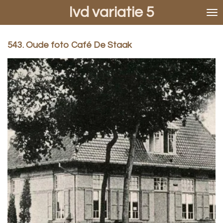
Ivd variatie 5
Ga
direct
naar
de
543. Oude foto Café De Staak
hoofdinhoud